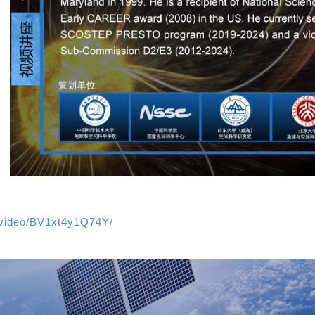
m/video/BV1xt4y1Q74Y/