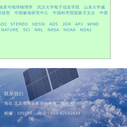
地质与地球物理所
武汉大学电子信息学院
山东大学威
科技部
中国极地研究中心
中国科学院国家天文台
中国
GDC
STEREO
HESSI
ADS
JGR
APJ
WIND
NATURE
SCI
NRL
NASA
NOAA
NOAJ
联系我们
地址:北京市海淀区中关村南二条一号
邮编：100190
电话：010-62582648